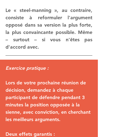
Le « steel-manning », au contraire, 
consiste à reformuler l'argument 
opposé dans sa version la plus forte, 
la plus convaincante possible. Même 
– surtout – si vous n'êtes pas 
d'accord avec.
Exercice pratique :
Lors de votre prochaine réunion de 
décision, demandez à chaque 
participant de défendre pendant 3 
minutes la position opposée à la 
sienne, avec conviction, en cherchant 
les meilleurs arguments.
Deux effets garantis :