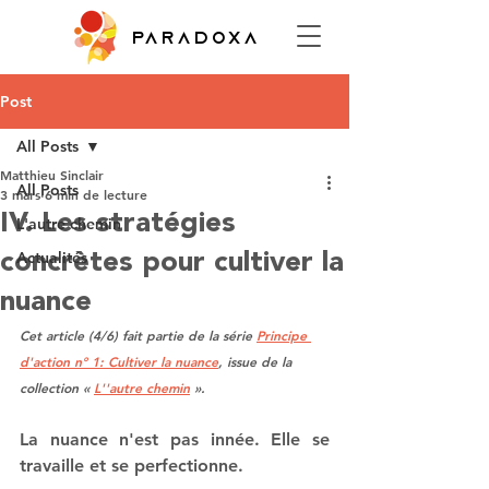
PARADOXA
Post
All Posts
Matthieu Sinclair
All Posts
3 mars
6 min de lecture
IV. Les stratégies
L'autre chemin
Actualités
concrètes pour cultiver la
nuance
Cet article (4/6) fait partie de la série 
Principe 
d'action n° 1: Cultiver la nuance
, issue de la 
collection « 
L''autre chemin
 ».
La nuance n'est pas innée. Elle se 
travaille et se perfectionne.