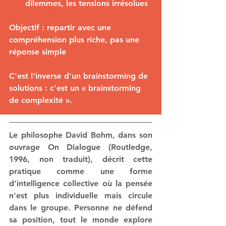
dilemmes, les tensions irrésolues
Objectif : repartir avec une 
compréhension plus riche, pas une 
réponse simple
C'est l'inverse d'un brainstorming de 
solutions : c'est un « brainstorming 
de complexité ».
Le philosophe David Bohm, dans son 
ouvrage On Dialogue (Routledge, 
1996, non traduit), décrit cette 
pratique comme une forme 
d'intelligence collective où la pensée 
n'est plus individuelle mais circule 
dans le groupe. Personne ne défend 
sa position, tout le monde explore 