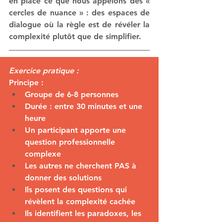
en place ce que nous appelons des « 
cercles de nuance » : des espaces de 
dialogue où la règle est de révéler la 
complexité plutôt que de simplifier.
Exercice pratique :
Principe :
Groupe de 6-8 personnes
Durée : entre 30 minutes et une 
heure
Un participant apporte une 
question professionnelle 
complexe
Les autres ne cherchent PAS à 
donner des solutions
Ils posent des questions qui 
révèlent la complexité cachée
Ils identifient les paradoxes, les 