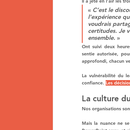
Il a jeté en l’air les t
« 
C’est le disc
l’expérience qu
voudrais parta
certitudes. Je 
ensemble.
 »
Ont suivi deux heures
sentie autorisée, pou
approfondi, chacun ve
La vulnérabilité du l
confiance. 
Les décisio
La culture du
Nos organisations sont
Mais la nuance ne se 