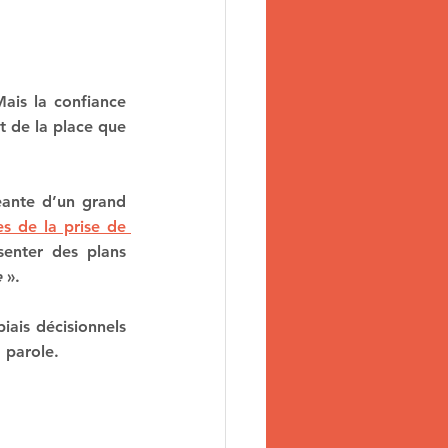
ais la confiance 
t de la place que 
eante d’un grand 
es de la prise de 
enter des plans 
e
 ».
iais décisionnels 
a parole.