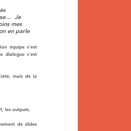
ès 
ose…  Je 
oins mes 
on en parle 
Son équipe s'est 
e dialogue s'est 
iété, mais de la 
I, les outputs.
rement de slides 