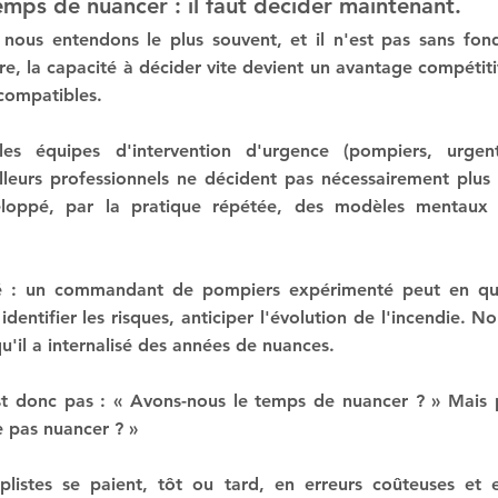
emps de nuancer : il faut décider maintenant.
 nous entendons le plus souvent, et il n'est pas sans fon
, la capacité à décider vite devient un avantage compétitif.
compatibles.
es équipes d'intervention d'urgence (pompiers, urgentist
leurs professionnels ne décident pas nécessairement plus vi
eloppé, par la pratique répétée, des modèles mentaux q
ré : un commandant de pompiers expérimenté peut en que
identifier les risques, anticiper l'évolution de l'incendie. No
qu'il a internalisé des années de nuances.
st donc pas : « Avons-nous le temps de nuancer ? » Mais 
 pas nuancer ? »
plistes se paient, tôt ou tard, en erreurs coûteuses et e