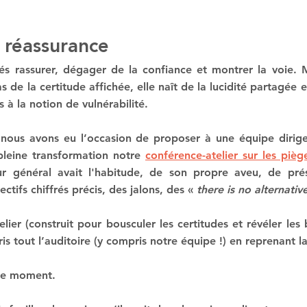
 réassurance
és rassurer, dégager de la confiance et montrer la voie. M
 de la certitude affichée, elle naît de la lucidité partagée e
à la notion de vulnérabilité.
 nous avons eu l’occasion de proposer à une équipe dirig
pleine transformation notre 
conférence-atelier sur les pièg
ur général avait l'habitude, de son propre aveu, de prés
ectifs chiffrés précis, des jalons, des « 
there is no alternativ
lier (construit pour bousculer les certitudes et révéler les b
pris tout l’auditoire (y compris notre équipe !) en reprenant l
 ce moment.