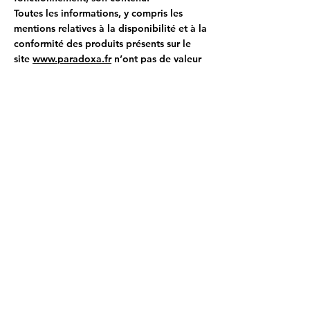
Toutes les informations, y compris les
mentions relatives à la disponibilité et à la
conformité des produits présents sur le
site
www.paradoxa.fr
n’ont pas de valeur
contractuelle.
En outre, PARADOXA ne déclare ni ne
garantit que l’information accessible via le
site
www.paradoxa.fr
est exacte,
complète ou actualisée.
Nous vous remercions de votre confiance.
ÉDITEUR :
PARADOXA
24 rue CHAPTAL
92300 LEVALLOIS-PERRET
Contenu et communication :
Newsendip, Paris