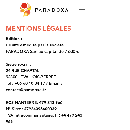
PARADOXA
MENTIONS LÉGALES
Edition :
Ce site est édité par la société
PARADOXA Sarl au capital de 7 600 €
Siège social :
24 RUE CHAPTAL
92300 LEVALLOIS-PERRET
Tel :
+06 60 10 04 17
/ Email :
contact@paradoxa.fr
​RCS NANTERRE:
479 243 966
N° Siret :
47924396600039
TVA intracommunautaire: FR
44 479 243
966