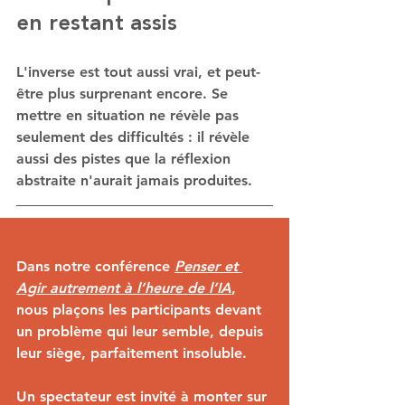
en restant assis
L'inverse est tout aussi vrai, et peut-
être plus surprenant encore. Se 
mettre en situation ne révèle pas 
seulement des difficultés : il révèle 
aussi des pistes que la réflexion 
abstraite n'aurait jamais produites.
Dans notre conférence 
Penser et 
Agir autrement à l’heure de l’IA
, 
nous plaçons les participants devant 
un problème qui leur semble, depuis 
leur siège, parfaitement insoluble. 
Un spectateur est invité à monter sur 