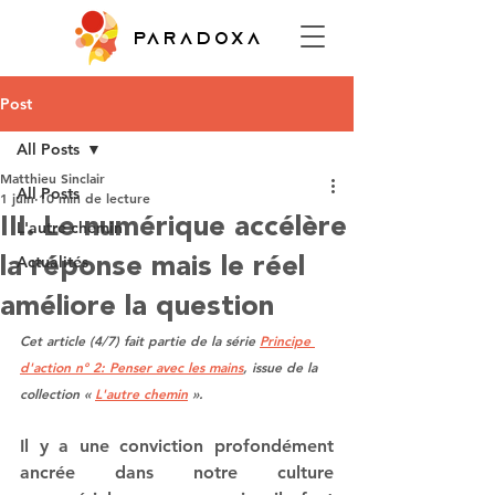
PARADOXA
Post
All Posts
Matthieu Sinclair
All Posts
1 juin
10 min de lecture
III. Le numérique accélère
L'autre chemin
Actualités
la réponse mais le réel
améliore la question
Cet article (4/7) fait partie de la série 
Principe 
d'action n° 2: Penser avec les mains
, issue de la 
collection « 
L'autre chemin
 ».
Il y a une conviction profondément 
ancrée dans notre culture 