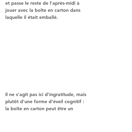
et passe le reste de l'après-midi à 
jouer avec la boîte en carton dans 
laquelle il était emballé.
Il ne s’agit pas ici d’ingratitude, mais 
plutôt d’une forme d’éveil cognitif : 
la boîte en carton peut être un 
bateau, un château, un cockpit, une 
maison, un four, un coffre au trésor. 
Elle n'impose rien, mais elle suggère 